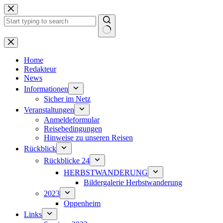
Zum
Inhalt
springen
Keine
Ergebnisse
Home
Redakteur
News
Informationen
Sicher im Netz
Veranstaltungen
Anmeldeformular
Reisebedingungen
Hinweise zu unseren Reisen
Rückblick
Rückblicke 24
HERBSTWANDERUNG
Bildergalerie Herbstwanderung
2023
Oppenheim
Links